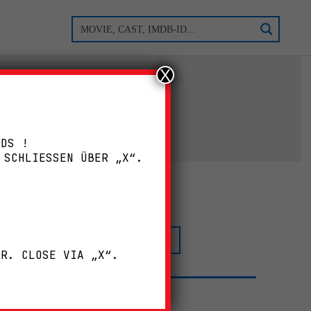
X
ADS !
 SCHLIESSEN ÜBER „X“.
MERKMALE
WATCHLIST
!
ER. CLOSE VIA „X“.