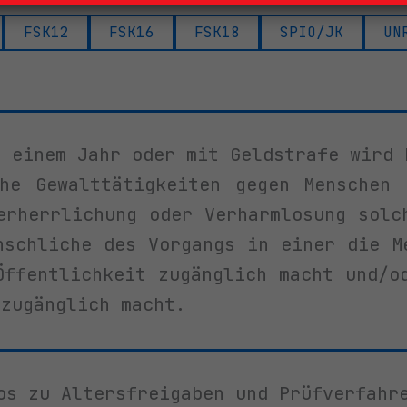
FSK12
FSK16
FSK18
SPIO/JK
UN
 einem Jahr oder mit Geldstrafe wird 
che Gewalttätigkeiten gegen Menschen 
erherrlichung oder Verharmlosung solc
nschliche des Vorgangs in einer die M
Öffentlichkeit zugänglich macht und/o
 zugänglich macht.
os zu Altersfreigaben und Prüfverfah