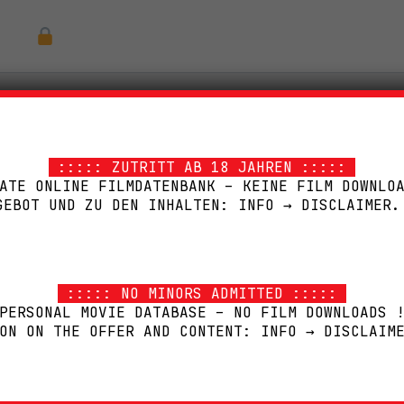
§131
::::: ZUTRITT AB 18 JAHREN :::::
ATE ONLINE FILMDATENBANK – KEINE FILM DOWNLO
GEBOT UND ZU DEN INHALTEN: INFO → DISCLAIMER.
::::: NO MINORS ADMITTED :::::
ERSFREIGABE
COVER
GENRE
SUB-GENRE
PERSONAL MOVIE DATABASE – NO FILM DOWNLOADS 
ON ON THE OFFER AND CONTENT: INFO → DISCLAIM