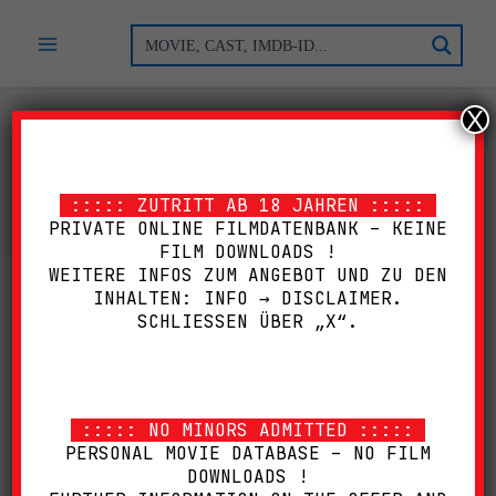
Zum
Inhalt
springen
X
DRAMA
::::: ZUTRITT AB 18 JAHREN :::::
PRIVATE ONLINE FILMDATENBANK – KEINE
FILM DOWNLOADS !
WEITERE INFOS ZUM ANGEBOT UND ZU DEN
INHALTEN: INFO → DISCLAIMER.
SCHLIESSEN ÜBER „X“.
::::: NO MINORS ADMITTED :::::
PERSONAL MOVIE DATABASE – NO FILM
DOWNLOADS !