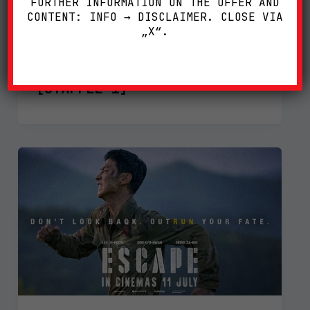
FURTHER INFORMATION ON THE OFFER AND
CONTENT: INFO → DISCLAIMER. CLOSE VIA
„X“.
KAP DER ANGST (2026)
[STAFFEL 1]