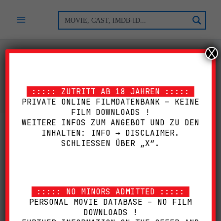
Zum
Inhalt
springen
X
STEELBOOK
::::: ZUTRITT AB 18 JAHREN :::::
PRIVATE ONLINE FILMDATENBANK – KEINE
FILM DOWNLOADS !
WEITERE INFOS ZUM ANGEBOT UND ZU DEN
INHALTEN: INFO → DISCLAIMER.
SCHLIESSEN ÜBER „X“.
::::: NO MINORS ADMITTED :::::
PERSONAL MOVIE DATABASE – NO FILM
DOWNLOADS !