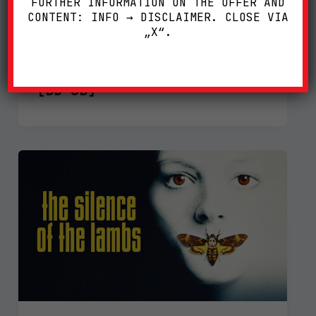
FURTHER INFORMATION ON THE OFFER AND
CONTENT: INFO → DISCLAIMER. CLOSE VIA
„X“.
SCREAM 4 (SCRE4M) (2011)
[BD SB]