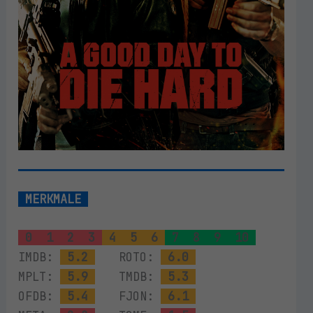
MERKMALE
0
1
2
3
4
5
6
7
8
9
10
IMDB:
5.2
ROTO:
6.0
MPLT:
5.9
TMDB:
5.3
OFDB:
5.4
FJON:
6.1