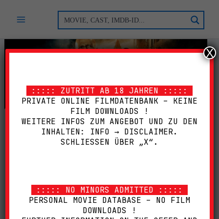
Zum
Inhalt
springen
X
::::: ZUTRITT AB 18 JAHREN :::::
PRIVATE ONLINE FILMDATENBANK – KEINE
FILM DOWNLOADS !
WEITERE INFOS ZUM ANGEBOT UND ZU DEN
STIRB LANGSAM 5: EIN
INHALTEN: INFO → DISCLAIMER.
SCHLIESSEN ÜBER „X“.
GUTER TAG ZUM
STERBEN (KINO +
EXTENDED) (2013) [BD
::::: NO MINORS ADMITTED :::::
„DIE HARD“ 1-5 BX]
PERSONAL MOVIE DATABASE – NO FILM
DOWNLOADS !