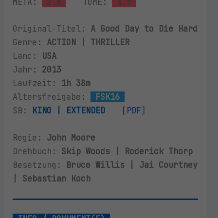
META:
2.8
TOME:
1.5
Original-Titel:
A Good Day to Die Hard
Genre:
ACTION | THRILLER
Land:
USA
Jahr:
2013
Laufzeit:
1h 38m
Altersfreigabe:
FSK16
SB:
KINO | EXTENDED
[PDF]
Regie:
John Moore
Drehbuch:
Skip Woods | Roderick Thorp
Besetzung:
Bruce Willis | Jai Courtney
| Sebastian Koch