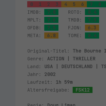
0
1
2
3
4
5
6
7
8
IMDB:
7.8
ROTO:
8.4
MPLT:
7.6
TMDB:
7.5
OFDB:
7.5
FJON:
6.3
META:
6.8
TOME:
8.4
Original-Titel:
The Bourne 
Genre:
ACTION | THRILLER
Land:
USA | DEUTSCHLAND | T
Jahr:
2002
Laufzeit:
1h 59m
Altersfreigabe:
FSK12
Regie:
Doug Liman