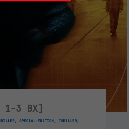
 1-3 BX]
HRILLER
,
SPECIAL·EDITION
,
THRILLER
,