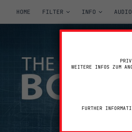
Zum
HOME
FILTER
INFO
AUDIO
Inhalt
springen
PRIV
WEITERE INFOS ZUM AN
FURTHER INFORMATI