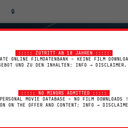
🔒
::::: ZUTRITT AB 18 JAHREN :::::
ATE ONLINE FILMDATENBANK – KEINE FILM DOWNLO
GEBOT UND ZU DEN INHALTEN: INFO → DISCLAIMER.
::::: NO MINORS ADMITTED :::::
PERSONAL MOVIE DATABASE – NO FILM DOWNLOADS 
ON ON THE OFFER AND CONTENT: INFO → DISCLAIM