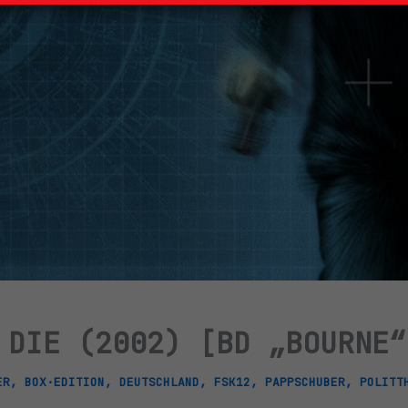
 DIE (2002) [BD „BOURNE“
ER
,
BOX·EDITION
,
DEUTSCHLAND
,
FSK12
,
PAPPSCHUBER
,
POLITT