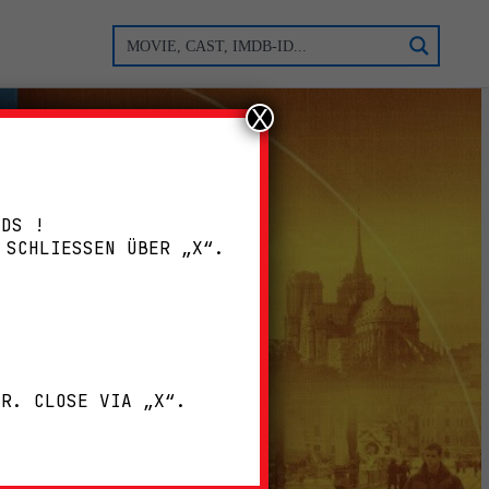
X
ADS !
 SCHLIESSEN ÜBER „X“.
!
ER. CLOSE VIA „X“.