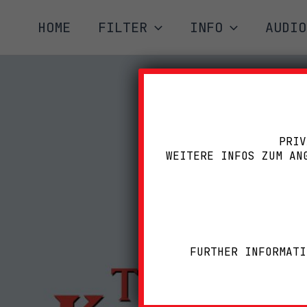
Zum
HOME
FILTER
INFO
AUDIO
Inhalt
springen
PRIV
WEITERE INFOS ZUM AN
FURTHER INFORMATI