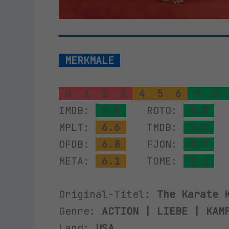
MERKMALE
0
1
2
3
4
5
6
7
8
IMDB:
7.3
ROTO:
8.0
MPLT:
6.6
TMDB:
7.2
OFDB:
6.8
FJON:
8.7
META:
6.1
TOME:
8.1
Original-Titel:
The Karate 
Genre:
ACTION | LIEBE | KAM
Land:
USA