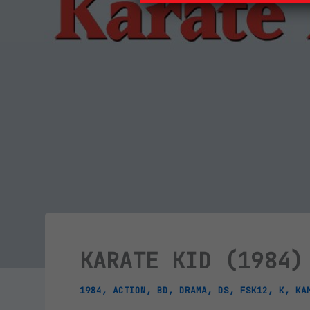
KARATE KID (1984)
1984
,
ACTION
,
BD
,
DRAMA
,
DS
,
FSK12
,
K
,
KA