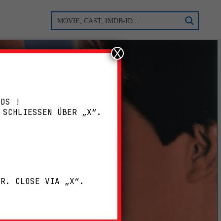
X
ADS !
 SCHLIESSEN ÜBER „X“.
!
ER. CLOSE VIA „X“.