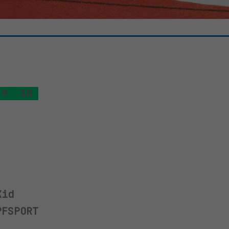
9
10
Kid
PFSPORT