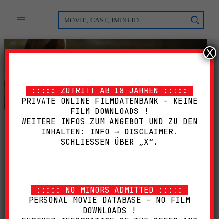
Zum
Inhalt
springen
X
::::: ZUTRITT AB 18 JAHREN :::::
PRIVATE ONLINE FILMDATENBANK – KEINE
FILM DOWNLOADS !
WEITERE INFOS ZUM ANGEBOT UND ZU DEN
LEATHERFACE (2017)
INHALTEN: INFO → DISCLAIMER.
SCHLIESSEN ÜBER „X“.
[BD DD MB]
2012
,
BACKWOODS
,
BD
,
DD
,
GORE
,
HORROR
,
L
,
LIMITED·EDITION
,
MEDIABOOK
,
PAPPSCHUBER
,
SCHNITTBERICHT
,
SLASHER
,
SPECIAL·EDITION
,
::::: NO MINORS ADMITTED :::::
SPIO/JK
,
SPLATTER
,
THRILLER
,
UNCUT
,
USA
PERSONAL MOVIE DATABASE – NO FILM
DOWNLOADS !
Submit Rating
Rate this item: