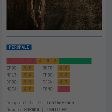
MERKMALE
0
1
2
3
4
5
6
7
8
9
10
IMDB:
5.0
ROTO:
4.8
MPLT:
5.4
TMDB:
5.6
OFDB:
5.9
FJON:
6.7
META:
4.0
TOME:
2.7
Original-Titel:
Leatherface
Genre:
HORROR | THRILLER