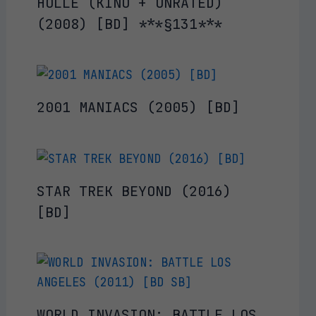
HÖLLE (KINO + UNRATED)
(2008) [BD] ***§131***
2001 MANIACS (2005) [BD]
STAR TREK BEYOND (2016)
[BD]
WORLD INVASION: BATTLE LOS