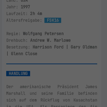
Land:
USA
Jahr:
1997
Laufzeit:
2h 4m
Altersfreigabe:
FSK16
Regie:
Wolfgang Petersen
Drehbuch:
Andrew W. Marlowe
Besetzung:
Harrison Ford | Gary Oldman
| Glenn Close
HANDLUNG
Der amerikanische Präsident James
Marshall und seine Familie befinden
sich auf dem Rückflug von Kasachstan
in die USA. Als Passagiere der Air