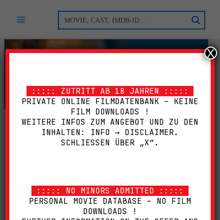
Zum
Inhalt
springen
X
::::: ZUTRITT AB 18 JAHREN :::::
PRIVATE ONLINE FILMDATENBANK – KEINE
FILM DOWNLOADS !
WEITERE INFOS ZUM ANGEBOT UND ZU DEN
AIR FORCE ONE (1997)
INHALTEN: INFO → DISCLAIMER.
SCHLIESSEN ÜBER „X“.
[BD] [DD]
1997
,
A
,
ACTION
,
BD
,
BLOCKBUSTER
,
DD
,
FSK16
,
HARRISON·FORD
,
LUFT-/RAUMFAHRT
,
SPECIAL·EDITION
,
THRILLER
,
USA
::::: NO MINORS ADMITTED :::::
PERSONAL MOVIE DATABASE – NO FILM
Submit Rating
DOWNLOADS !
Rate this item: