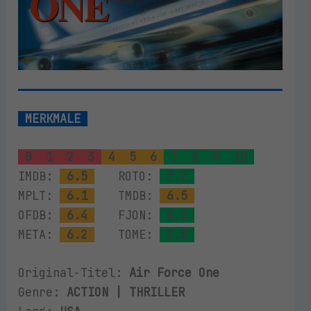
MERKMALE
0
1
2
3
4
5
6
7
8
9
10
IMDB:
6.5
ROTO:
7.2
MPLT:
6.1
TMDB:
6.5
OFDB:
6.4
FJON:
8.2
META:
6.2
TOME:
7.8
Original-Titel:
Air Force One
Genre:
ACTION | THRILLER